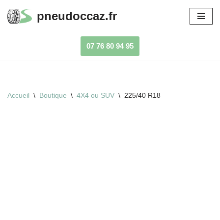
pneudoccaz.fr
Aller
au
07 76 80 94 95
contenu
Accueil
\
Boutique
\
4X4 ou SUV
\
225/40 R18