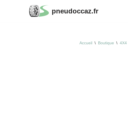
pneudoccaz.fr
Aller
au
contenu
Accueil
\
Boutique
\
4X4