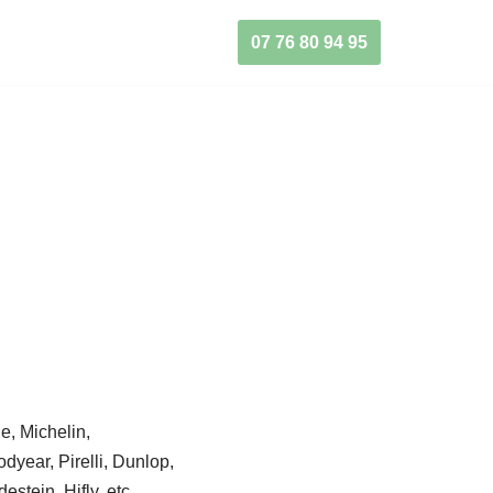
07 76 80 94 95
e, Michelin,
dyear, Pirelli, Dunlop,
estein, Hifly, etc…