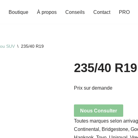
Boutique
À propos
Conseils
Contact
PRO
 ou SUV
\
235/40 R19
235/40 R19
Prix sur demande
Nous Consulter
Toutes marques selon arrivag
Continental, Bridgestone, Goo
Hankook, Toyo, Uniroyal, Vred